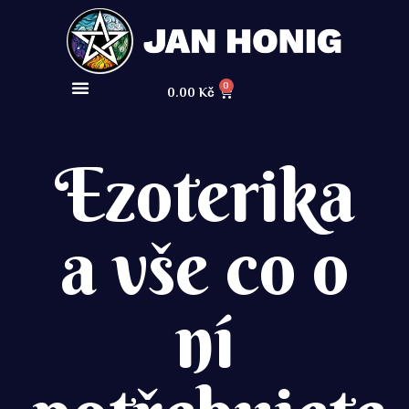
0
0.00
Kč
Ezoterika
a vše co o
ní