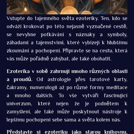
Vstupte do tajemného světa ezoteriky. Ten, kdo se
odváží krokovat po této nejasně vyznačené cestě,
se nevyhne potkávání s náznaky a symboly,
záhadami a tajemstvími, které vybízejí k hlubšímu
zkoumání a pochopení. Připravte se na cestu, která
vás může pořádně zahýbat, ale také obohatit.
Ezoterika v sobě zahrnují mnoho různých oblastí
a proudů.
Od astrologie přes tarotové karty,
čakramy, numerologii až po různé formy meditace
a mnoho dalších. To vše vytváří fascinující
univerzum, které nejen že je podnětem k
zamyšlení, ale také může poskytnout nástroje k
lepšímu pochopení sebe sama a světa kolem nás.
Představte si ezoteriku jako starou knihovnu,