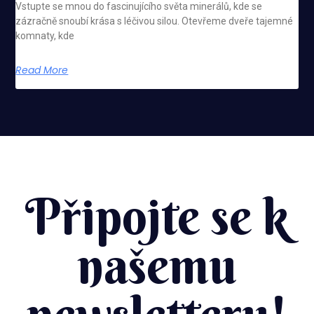
Vstupte se mnou do fascinujícího světa minerálů, kde se
zázračně snoubí krása s léčivou silou. Otevřeme dveře tajemné
komnaty, kde
Read More
Připojte se k
našemu