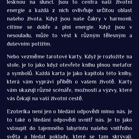
lesknou na slunci. Jsou to centra naší životní
energie a každá z nich ovlivňuje určitou oblast
našeho života. Když jsou naše čakry v harmonii,
cítíme se dobře a plni energie. Když jsou v
nesouladu, může to vést k různým tělesným a
duševním potížím.
Nebo vezměme tarotové karty. Když je rozložíte na
stole, je to jako když otevřete knihu plnou metafor
a symbolů. Každá karta je jako kapitola této knihy,
která vám vypráví příběh o vašem životě. Karty
vám ukazují různé scénáře, možnosti a výzvy, které
vás čekají na vaší životní cestě.
Ezoterika není jen o hledání odpovědí mimo nás. Je
to také o hledání odpovědí uvnitř nás. Je to jako
vstoupit do tajemného labyrintu našeho vnitřního
světa a hledat poklady, které se tam skrývají.