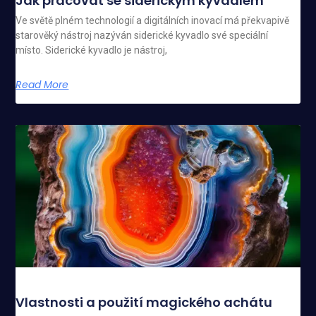
Jak pracovat se siderickým kyvadlem
Ve světě plném technologií a digitálních inovací má překvapivě
starověký nástroj nazýván siderické kyvadlo své speciální
místo. Siderické kyvadlo je nástroj,
Read More
Vlastnosti a použití magického achátu