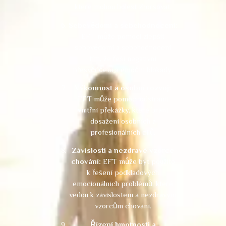
které mohou bolest zhoršovat.
Sebevědomí a sebehodnocení:
EFT může pomoci zlepšit
sebevědomí a sebehodnocení
tím, že řeší negativní
přesvědčení a emoční blokády.
Výkonnost a osobní rozvoj:
EFT může pomoci odstranit
vnitřní překážky, které brání
dosažení osobních a
profesionálních cílů.
Závislosti a nezdravé vzorce
chování:
EFT může být použito
k řešení podkladových
emocionálních problémů, které
vedou k závislostem a nezdravým
vzorcům chování.
Řízení hmotnosti a