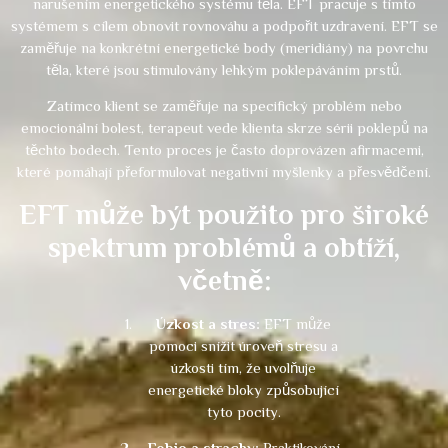
narušením energetického systému těla. EFT pracuje s tímto
systémem s cílem obnovit rovnováhu a podpořit uzdravení. EFT se
zaměřuje na konkrétní energetické body (meridiány) na povrchu
těla, které jsou stimulovány lehkým poklepáváním prstů.
Zatímco klient se zaměřuje na specifický problém nebo
emocionální bolest, terapeut vede klienta skrze sérii poklepů na
těchto bodech. Tento proces je často doprovázen afirmacemi,
které pomáhají přeformulovat negativní myšlenky a přesvědčení.
EFT může být použito pro široké
spektrum problémů a obtíží,
včetně:
Úzkost a stres:
EFT může
pomoci snížit úroveň stresu a
úzkosti tím, že uvolňuje
energetické bloky způsobující
tyto pocity.
Fobie a strachy:
Praktikování