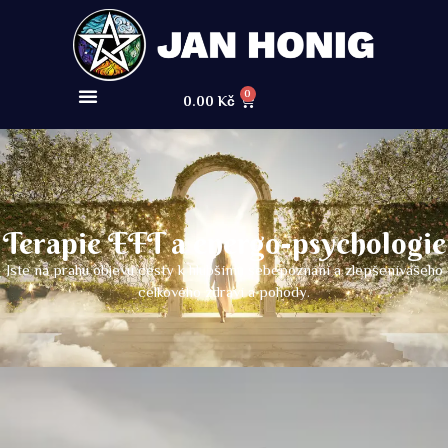
0
0.00
Kč
Terapie EFT a energo-psychologie
Jste na prahu objevu cesty k hlubšímu sebepoznání a zlepšenívašeho
celkového zdraví a pohody.