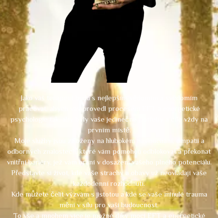
Jako váš terapeut budu s nejlepším vědomím a svědomím
pracovat, abych vás provedl procesem EFT a energetické
psychologie tak, aby byly vaše jedinečné potřeby a cíle vždy na
prvním místě.
Moje služby jsou založeny na hlubokém naslouchání, empatii a
odborných znalostech, které vám pomohou odblokovat a překonat
vnitřní bariéry, jež vám brání v dosažení vašeho plného potenciálu.
Představte si život, kde vaše strachy a obavy už neovládají vaše
každodenní rozhodnutí.
Kde můžete čelit výzvám s jistotou a kde se vaše minulé trauma
mění v sílu pro vaši budoucnost.
To vše a mnohem více je možné díky moci EFT a energetické