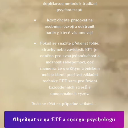
doplňkovou metodu k tradiční
psychoterapii.
Když chcete pracovat na
osobním rozvoji a odstranit
bariéry, které vás omezují.
Pokud se snažíte překonat fobie,
strachy nebo závislosti. EFT je
ceněno pro svou jednoduchost a
možnost sebepomoci, což
znamená, že s určitým tréninkem
mohou klienti používat základní
techniky EFT sami pro řešení
každodenních stresů a
emocionálních výzev.
Budu se těšit na případné setkání …
Objednat se na ETF a energo-psychologii