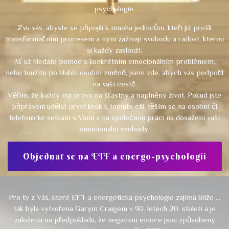
psychologie.
Zvu vás, abyste se připojili k mnoha jedincům, kteří již prošli
transformačním procesem a nyní zažívají svobodu a radost, kterou
si každý zaslouží.
Ať už hledáte pomoc s konkrétním emocionálním problémem,
nebo toužíte po hlubší osobní změně, jsem zde, abych vás podpořil
na vaší cestě.
Věřím, že každý má právo na šťastný a naplněný život. Pokud jste
připraveni udělat první krok k tomuto cíli, těším se na osobní či
telefonické setkání s Vámi a na společnou práci na dosažení vaší
emocionální svobody.
Objednat se na ETF a energo-psychologii
Pro ty z Vás, které EFT a energetická psychologie zajímá blíže …
tak byla vytvořena Garym Craigem v 90. letech 20. století a je
založena na předpokladu, že negativní emoce jsou způsobeny