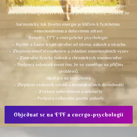
Energetická psychologie se pak zabývá studiem a využitím
tělesných energetických systémů pro účely léčby. Uznává, že
harmonický tok životní energie je klíčem k fyzickému,
emocionálnímu a duševnímu zdraví.
Benefity EFT a energetické psychologie:
– Rychlé a často trvalé ulevění od stresu, úzkosti a strachu
– Zlepšení emoční resilience a zvládání emocionálních výzev
– Zmírnění fyzické bolesti a chronických onemocnění
– Podpora sebeuzdravení tím, že se zaměřuje na příčiny
problémů,
nikoli jen na symptomy
– Zlepšení osobních vztahů a komunikačních dovedností
– Zvýšení sebevědomí a sebeúcty
– Podpora celkového pocitu pohody
Objednat se na ETF a energo-psychologii