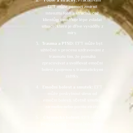
EFT může pomoci zmírnit
intenzitu fobií a strachů, což
klientům umožňuje lépe zvládat
situace, které je dříve vyváděly z
míry.
Trauma a PTSD:
EFT může být
užitečné v procesu uzdravování z
traumatu tím, že pomáhá
zpracovávat a uvolňovat emoční
bolest spojenou s traumatickými
zážitky.
Emoční bolest a smutek:
EFT
může poskytnout úlevu od
emoční bolesti, včetně smutku,
zármutku nebo pocitu ztráty.
Chronická bolest:
EFT může
pomoci snížit vnímání bolesti tím,
že řeší psychologické faktory,