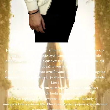
Jako zkušený terapeut EFT (Emotional Freedom Techniques) a
energetické psychologie bych vám rád představil svět, kde
emocionální rovnováha a duševní klid nejsou jen vzdálenými cíli,
ale dosažitelnou realitou.
Co je to EFT? EFT, často označované jako &quot;psychologická
akupunktura bez jehel&quot;, je alternativní terapeutická metoda,
která
kombinuje prvky kognitivní terapie s manuální stimulací
energetických bodů na povrchu těla.
Tato technika byla navržena s cílem uvolnit blokády v
energetickém systému těla, které jsou často spojeny s negativními
emocemi a stresovými stavy.