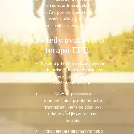
stravovacích návyků:
EFT
může pomoci změnit emoční
vztah k jídlu a podporovat
zdravější stravovací návyky.
Kdy tedy uvažovat o
terapii EFT:
Pokud trpíte chronickým stresem
nebo úzkostí, která ovlivňuje vaši
schopnost fungovat v
každodenním životě.
Když se potýkáte s
emocionálními problémy nebo
traumatem, které se zdají být
odolné vůči jiným formám
terapie.
Pokud hledáte alternativní nebo