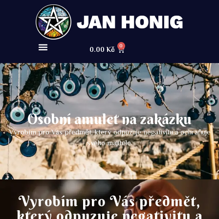
0
0.00
Kč
Osobní amulet na zakázku
Vyrobím pro Vás předmět, který odpuzuje negativitu a ochraňuje
svého majitele.
Vyrobím pro Vás předmět,
který odpuzuje negativitu a