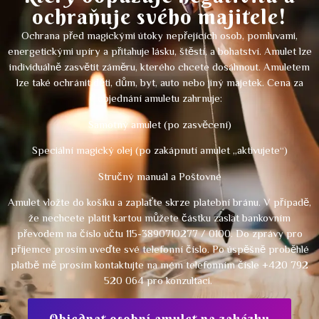
ochraňuje svého majitele!
Ochrana
před magickými útoky nepřejících osob, pomluvami,
energetickými upíry a přitahuje lásku, štěstí, a bohatství.
Amulet lze
individuálně zasvětit záměru, kterého chcete dosáhnout. Amuletem
lze také ochránit děti, dům, byt, auto nebo jiný majetek.
Cena za
objednání amuletu zahrnuje:
Samotný amulet (po zasvěcení)
Speciální magický olej
(po zakápnutí amulet „aktivujete“)
Stručný manuál a Poštovné
Amulet vložte do košíku a zaplaťte skrze platební bránu. V případě,
že nechcete platit kartou můžete částku zaslat bankovním
převodem na číslo účtu 115-3890710277 / 0100. Do zprávy pro
příjemce prosím uveďte své telefonní číslo. Po úspěšně proběhlé
platbě mě prosím kontaktujte na mém telefonním čísle +420 792
520 064 pro konzultaci.
Objednat osobní amulet na zakázku